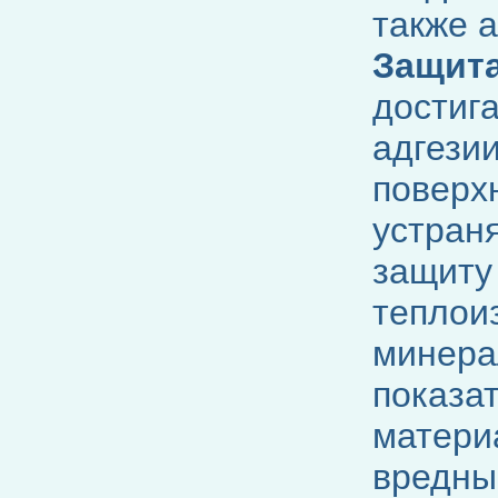
также 
Защита
достига
адгези
поверхн
устран
защиту
теплои
минера
показа
матери
вредные