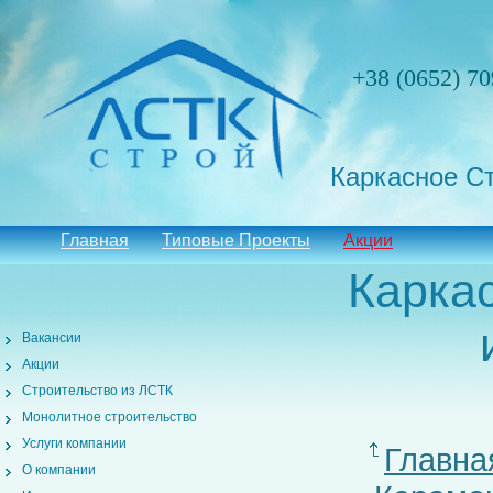
+38 (0652) 70
Каркасное С
Главная
Типовые Проекты
Акции
Карка
Вакансии
Акции
Строительство из ЛСТК
Монолитное строительство
Услуги компании
Главна
О компании