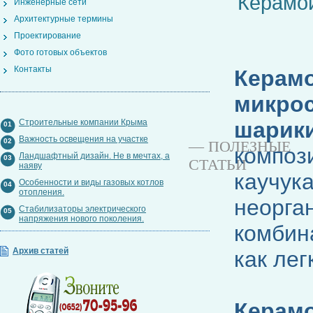
Керамо
Инженерные сети
Архитектурные термины
Проектирование
Фото готовых объектов
Контакты
Керамо
микрос
Строительные компании Крыма
шарик
01
Важность освещения на участке
02
— ПОЛЕЗНЫЕ
композ
Ландшафтный дизайн. Не в мечтах, а
03
СТАТЬИ
наяву
каучук
Особенности и виды газовых котлов
04
отопления.
неорга
Стабилизаторы электрического
05
напряжения нового поколения.
комбин
Архив статей
как лег
Керам