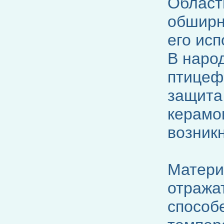
Област
обширн
его исп
В наро
птицеф
защита
керамо
возник
Матери
отража
способ