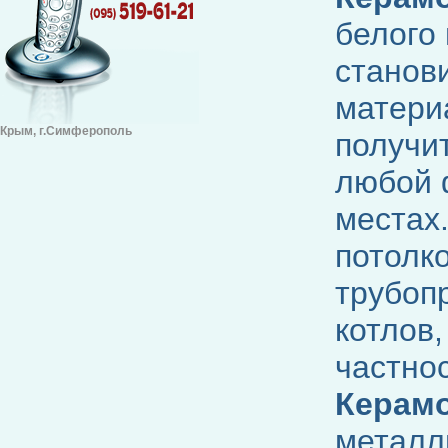
белого
станов
матери
Крым, г.Симферополь
получи
любой 
местах.
потолко
трубоп
котлов,
частнос
Керам
металл