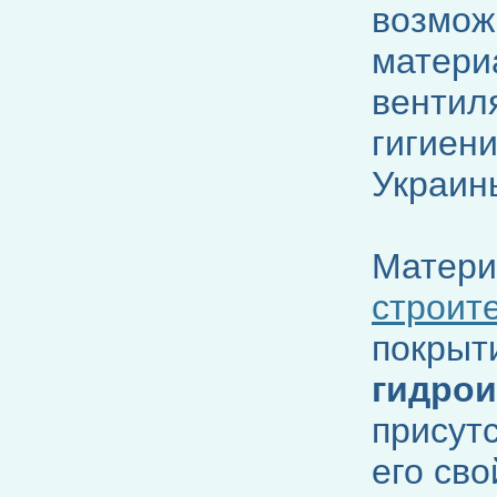
возмож
матери
вентил
гигиен
Украин
Матер
строит
покрыти
гидрои
присутс
его сво