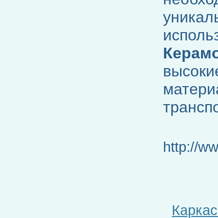
уникал
исполь
Керам
высоки
матери
трансп
http://w
Каркас