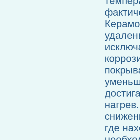
темпера
фактич
Керамо
удален
исключ
корроз
покры
уменьш
достига
нагрев.
снижен
где на
необхо