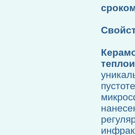
сроком
Свойст
Керамо
тепло
уникал
пустот
микрос
нанесе
регуля
инфрак