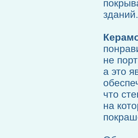
покрыв
зданий
Керам
понрав
не пор
а это 
обеспе
что ст
на кот
покраш