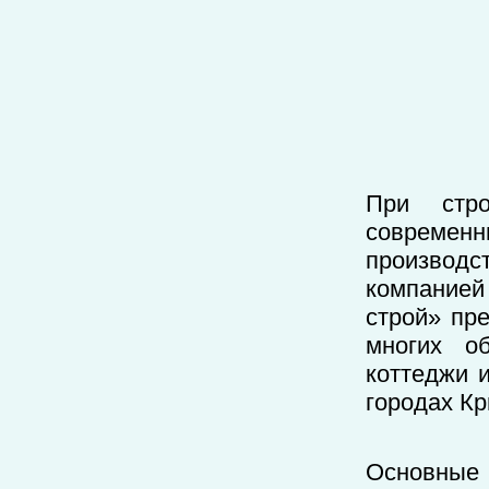
При стро
современн
производс
компанией
строй» пр
многих о
коттеджи 
городах К
Основные 