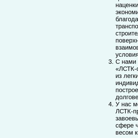
наценки
экономи
благода
транспо
строит
поверхн
взаимо
условия
С нами 
«ЛСТК-с
из легк
индивид
постро
долгов
У нас м
ЛСТК-п
завоевы
сфере ч
весом к