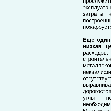
прослужи
эксплуатац
затраты 
построенн
пожароуст
Еще один
низкая це
расходов,
строите
металло
неквалифи
отсутству
выравнив
дорогосто
углы по
необходим
Монтаж ле