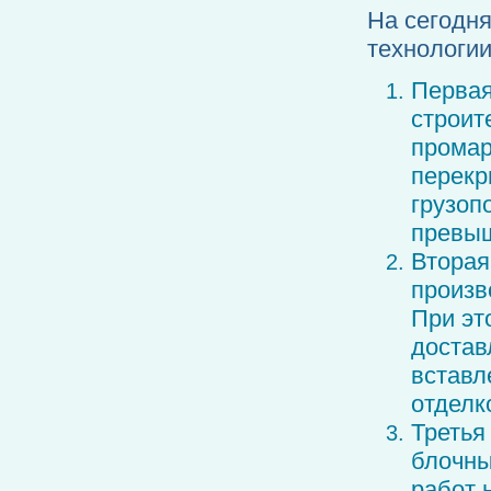
На сегодн
технологии
Первая
строит
промар
перекр
грузоп
превыш
Вторая
произв
При эт
достав
вставл
отделк
Третья
блочны
работ 