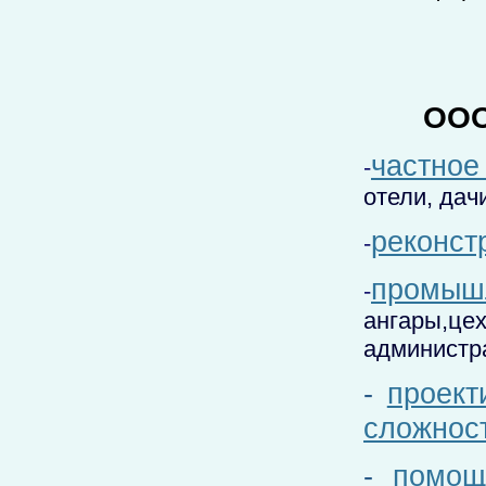
ООО
частное
-
отели, дач
реконст
-
про
-
ангары,
администр
-
проект
сложнос
-
помощ