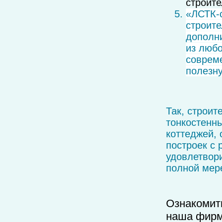
строите
«ЛСТК-с
строите
дополн
из любо
совреме
полезн
Так, строит
тонкостенны
коттеджей, 
построек с
удовлетвори
полной мер
Ознакомит
наша фирм