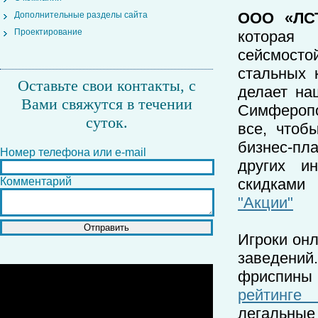
ООО «ЛСТ
Дополнительные разделы сайта
Проектирование
которая 
сейсмосто
стальных 
Оставьте свои контакты, с
делает на
Вами свяжутся в течении
Симферопо
суток.
все, чтоб
бизнес-пл
Номер телефона или e-mail
других и
Комментарий
скидками
"Акции"
Игроки онл
заведений
фриспины
рейтинге
легальные 