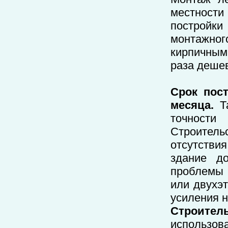
местности
постройк
монтажног
кирпичными
раза деше
Срок пос
месяца.
Та
точност
Строитель
отсутстви
здание до
проблемы 
или двухэ
усиления 
Строител
использов