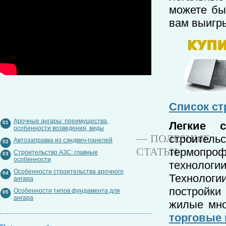
можете бы
вам выигр
Список с
Арочные ангары: преимущества,
01
Легкие с
особенности возведения, виды
— ПОЛЕЗНЫЕ
строительс
Автозаправка из сэндвич-панелей
02
СТАТЬИ
термопроф
Строительство АЗС: главные
03
особенности
технологи
Особенности строительства арочного
04
Технологи
ангара
постройки
Особенности типов фундамента для
05
ангара
жилые мн
торговые