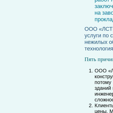
заключ
на зав
прокла
ООО «ЛСТК
услуги по 
нежилых о
технология
Пять причи
ООО «Л
констру
потому 
зданий 
инжене
сложнос
Клиент
цены. 