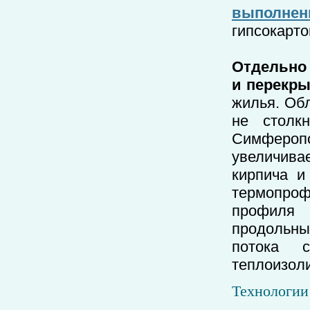
выполнен
гипсокарто
Отдельно
и перекры
жилья. Об
не столк
Симферо
увеличива
кирпича и
термопрофи
профиля
продольные
потока с
теплоизол
Технологи