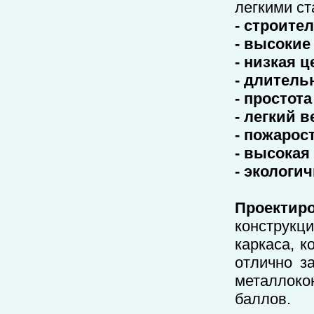
легкими ст
- строите
- высокие
- низкая ц
- длитель
- простот
- легкий 
- пожарос
- высокая
- экологи
Проектир
конструкц
каркаса, к
отлично з
металлоко
баллов. 