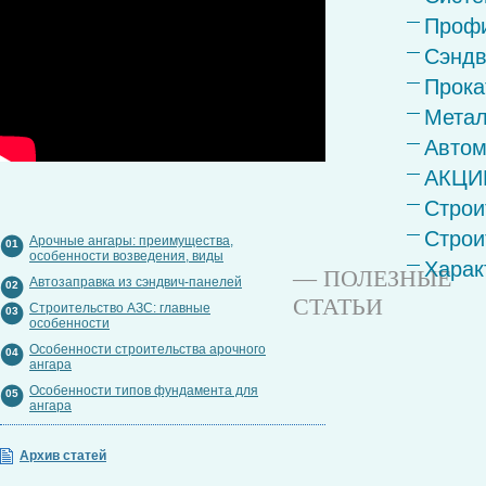
Профи
Сэндв
Прока
Метал
Автом
АКЦИ
Строи
Строи
Арочные ангары: преимущества,
01
особенности возведения, виды
Харак
— ПОЛЕЗНЫЕ
Автозаправка из сэндвич-панелей
02
СТАТЬИ
Строительство АЗС: главные
03
особенности
Особенности строительства арочного
04
ангара
Особенности типов фундамента для
05
ангара
Архив статей