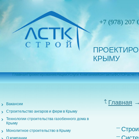
+7 (978) 207 
ПРОЕКТИРО
КРЫМУ
Главная
Проектирование
Акции
Услуги Компании
Контакты
ФОТО
Расчет 
Главная
→
Вакансии
Строительство ангаров и ферм в Крыму
Технологии строительства газобенного дома в
Крыму
Строи
Монолитное строительство в Крыму
Систе
О компании