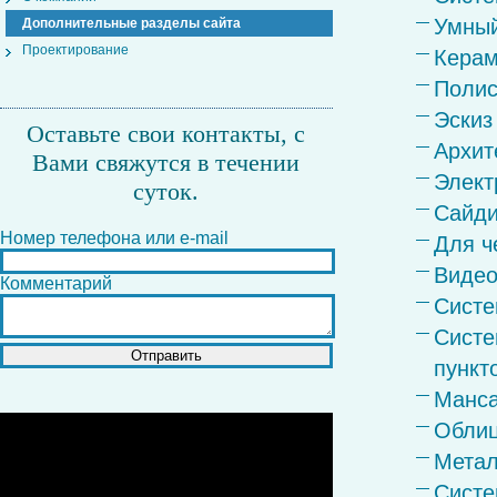
Умный
Дополнительные разделы сайта
Проектирование
Керам
Полис
Эскиз
Оставьте свои контакты, с
Архит
Вами свяжутся в течении
Элект
суток.
Cайди
Номер телефона или e-mail
Для ч
Видео
Комментарий
Систе
Систе
пункт
Манса
Облиц
Метал
Систе