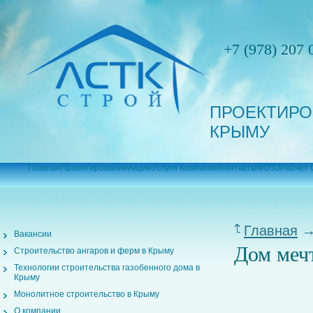
+7 (978) 207 
ПРОЕКТИРО
КРЫМУ
Главная
Проектирование
Акции
Услуги Компании
Контакты
ФОТО
Расчет 
Главная
Вакансии
Дом мечт
Строительство ангаров и ферм в Крыму
Технологии строительства газобенного дома в
Крыму
Монолитное строительство в Крыму
О компании