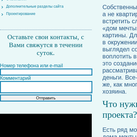
Собственный
Дополнительные разделы сайта
а не кварт
Проектирование
встретить с
«дом мечты
картины. Дл
Оставьте свои контакты, с
в окружении
Вами свяжутся в течении
выглядел с
суток.
воплотить в
это создани
Номер телефона или e-mail
рассматрива
деньги. Все
Комментарий
же, как мно
хозяина.
Что нужн
проекта?
Есть ряд мо
дома мечты