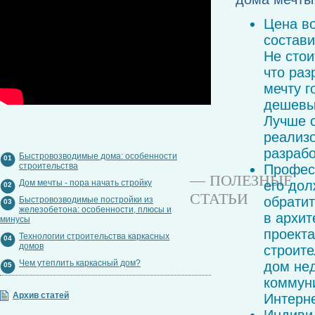
Цена во
состави
Не стои
что раз
мечту г
дешевый
Лучше с
реализо
разрабо
Быстровозводимые дома: особенности
01
строительства
Професс
— ПОЛЕЗНЫЕ
Дом мечты - пора начать стройку
его дол
02
СТАТЬИ
обратит
Быстровозводимые постройки из
03
железобетона: особенности, плюсы и
в архит
минусы
проекта
Технологии строительства каркасных
04
домов
строите
Чем утеплить каркасный дом?
дом нед
05
коммуни
Архив статей
Интерн