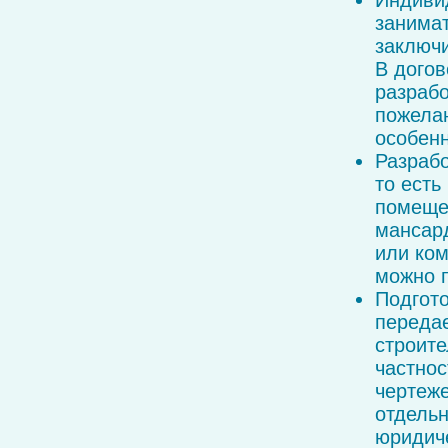
Индивид
занимат
заключи
В догов
разрабо
пожелан
особенн
Разрабо
то ест
помещен
мансард
или ком
можно 
Подгото
переда
строите
частнос
чертеж
отдельн
юридич